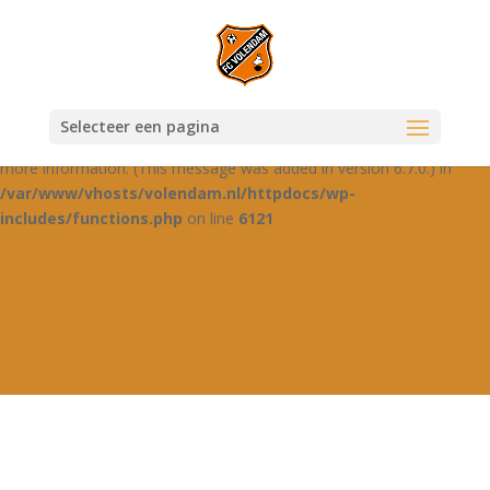
Notice
: Function _load_textdomain_just_in_time was called
incorrectly
. Translation loading for the
domain was
jetpack-boost
triggered too early. This is usually an indicator for some code in the
plugin or theme running too early. Translations should be loaded at
Selecteer een pagina
the
action or later. Please see
Debugging in WordPress
for
init
more information. (This message was added in version 6.7.0.) in
/var/www/vhosts/volendam.nl/httpdocs/wp-
includes/functions.php
on line
6121