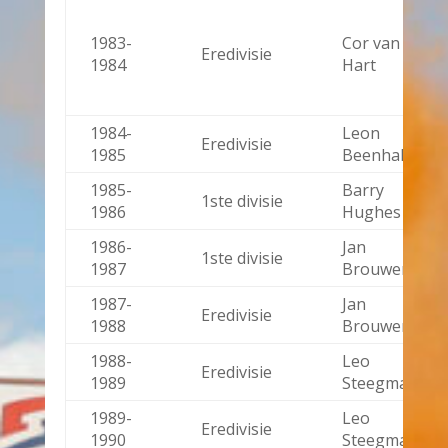
1983-
Cor van der
Eredivisie
1984
Hart
1984-
Leon
Eredivisie
1985
Beenhakker
1985-
Barry
1ste divisie
1986
Hughes
1986-
Jan
1ste divisie
1987
Brouwer
1987-
Jan
Eredivisie
1988
Brouwer
1988-
Leo
Eredivisie
1989
Steegman
1989-
Leo
Eredivisie
1990
Steegman