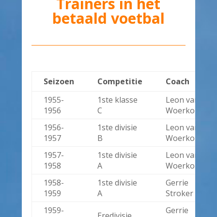
Trainers in het
betaald voetbal
Seizoen
Competitie
Coach
1955-
1ste klasse
Leon van
1956
C
Woerkom
1956-
1ste divisie
Leon van
1957
B
Woerkom
1957-
1ste divisie
Leon van
1958
A
Woerkom
1958-
1ste divisie
Gerrie
1959
A
Stroker
1959-
Gerrie
Eredivisie