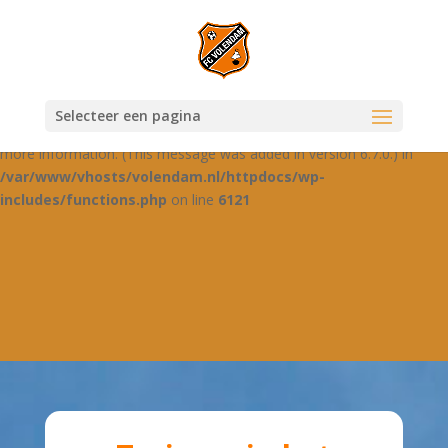
Notice
: Function _load_textdomain_just_in_time was called
incorrectly
. Translation loading for the
domain was
jetpack-boost
triggered too early. This is usually an indicator for some code in the
plugin or theme running too early. Translations should be loaded at
Selecteer een pagina
the
action or later. Please see
Debugging in WordPress
for
init
more information. (This message was added in version 6.7.0.) in
/var/www/vhosts/volendam.nl/httpdocs/wp-
includes/functions.php
on line
6121