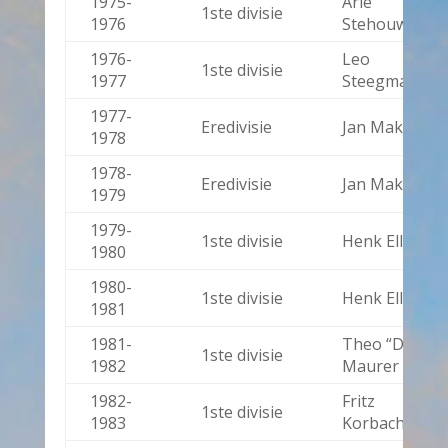
1975-
Arie
1ste divisie
1976
Stehouwer
1976-
Leo
1ste divisie
1977
Steegman
1977-
Eredivisie
Jan Mak
1978
1978-
Eredivisie
Jan Mak
1979
1979-
1ste divisie
Henk Ellens
1980
1980-
1ste divisie
Henk Ellens
1981
1981-
Theo “Dick”
1ste divisie
1982
Maurer
1982-
Fritz
1ste divisie
1983
Korbach