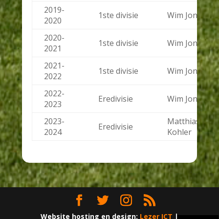
2019-
1ste divisie
Wim Jonk
2020
2020-
1ste divisie
Wim Jonk
2021
2021-
1ste divisie
Wim Jonk
2022
2022-
Eredivisie
Wim Jonk
2023
2023-
Matthias
Eredivisie
2024
Kohler
Website hosting en design:
Lezer ICT
|