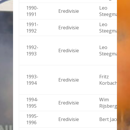
1990-
Leo
Eredivisie
1991
Steegman
1991-
Leo
Eredivisie
1992
Steegman
1992-
Leo
Eredivisie
1993
Steegman
1993-
Fritz
Eredivisie
1994
Korbach
1994-
Wim
Eredivisie
1995
Rijsbergen
1995-
Eredivisie
Bert Jacobs
1996