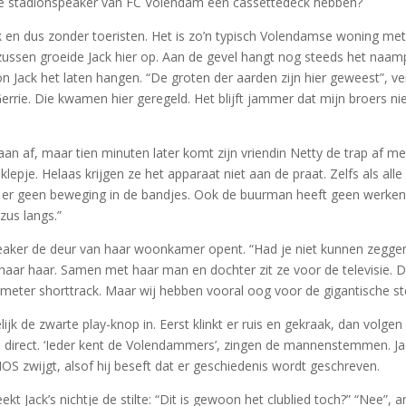
de stadionspeaker van FC Volendam een cassettedeck hebben?
dijk en dus zonder toeristen. Het is zo’n typisch Volendamse woning 
zussen groeide Jack hier op. Aan de gevel hangt nog steeds het naampla
on Jack het laten hangen. “De groten der aarden zijn hier geweest”, ve
errie. Die kwamen hier geregeld. Het blijft jammer dat mijn broers nie
aan af, maar tien minuten later komt zijn vriendin Netty de trap af me
epje. Helaas krijgen ze het apparaat niet aan de praat. Zelfs als alle
 er geen beweging in de bandjes. Ook de buurman heeft geen werkend
zus langs.”
nspeaker de deur van haar woonkamer opent. “Had je niet kunnen zegg
 in haar haar. Samen met haar man en dochter zit ze voor de televisie.
meter shorttrack. Maar wij hebben vooral oog voor de gigantische s
jk de zwarte play-knop in. Eerst klinkt er ruis en gekraak, dan volgen
el direct. ‘Ieder kent de Volendammers’, zingen de mannenstemmen. Jack
 zwijgt, alsof hij beseft dat er geschiedenis wordt geschreven.
t Jack’s nichtje de stilte: “Dit is gewoon het clublied toch?” “Nee”, a