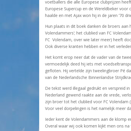
voetballers die alle Europese clubprijzen hee
Europese Supercup en de Wereldbeker voor clu
haalde en met Ajax won hij in de jaren ’70 dr
Hun plaats in dit boek danken de broers aan 
Volendammers’; het clublied van FC Volendam.
FC Volendam, over wie later meer) heeft door
Ook diverse kranten hebben er in het verlede
Het komt erop neer dat de vader van de twee v
vermoedelijk deed hij iets met voedseltransp
gefloten. Hij vertelde zijn tweelingbroer Pé 
van de Nederlandsche Binnenlandse Strijdkra
De tekst werd illegaal gedrukt en verspreid 
Nederland gewend raakte aan de vrede, verlo
zijn broer tot het clublied voor FC Volendam
Voor veel dorpelingen is het namelijk meer da
Ieder kent de Volendammers aan de klomp en
Overal waar wij ook komen kijkt men ons na