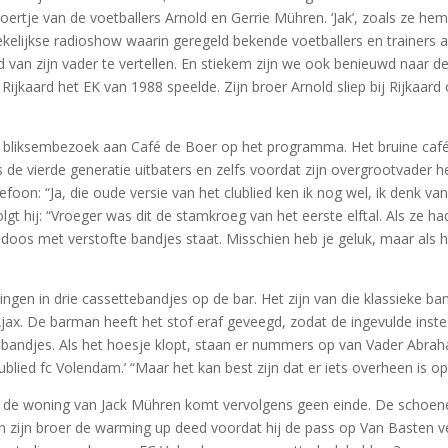
oertje van de voetballers Arnold en Gerrie Mühren. ‘Jak’, zoals ze h
elijkse radioshow waarin geregeld bekende voetballers en trainers a
van zijn vader te vertellen. En stiekem zijn we ook benieuwd naar de
Rijkaard het EK van 1988 speelde. Zijn broer Arnold sliep bij Rijka
en bliksembezoek aan Café de Boer op het programma. Het bruine café
de vierde generatie uitbaters en zelfs voordat zijn overgrootvader he
on: “Ja, die oude versie van het clublied ken ik nog wel, ik denk va
lgt hij: “Vroeger was dit de stamkroeg van het eerste elftal. Als ze 
n doos met verstofte bandjes staat. Misschien heb je geluk, maar als het
ingen in drie cassettebandjes op de bar. Het zijn van die klassieke b
Ajax. De barman heeft het stof eraf geveegd, zodat de ingevulde ins
 de bandjes. Als het hoesje klopt, staan er nummers op van Vader Ab
lublied fc Volendam.’ “Maar het kan best zijn dat er iets overheen i
 de woning van Jack Mühren komt vervolgens geen einde. De schoene
n zijn broer de warming up deed voordat hij de pass op Van Basten ve