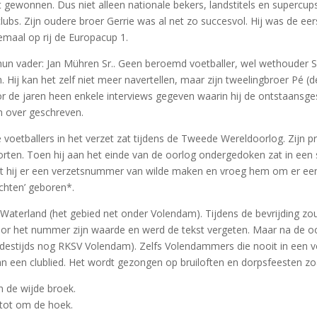
ft gewonnen. Dus niet alleen nationale bekers, landstitels en supercu
bs. Zijn oudere broer Gerrie was al net zo succesvol. Hij was de ee
iemaal op rij de Europacup 1.
hun vader: Jan Mühren Sr.. Geen beroemd voetballer, wel wethouder So
 Hij kan het zelf niet meer navertellen, maar zijn tweelingbroer Pé (
 de jaren heen enkele interviews gegeven waarin hij de ontstaansges
n over geschreven.
oetballers in het verzet zat tijdens de Tweede Wereldoorlog. Zijn pre
orten. Toen hij aan het einde van de oorlog ondergedoken zat in een 
dat hij er een verzetsnummer van wilde maken en vroeg hem om er een t
chten’ geboren*.
in Waterland (het gebied net onder Volendam). Tijdens de bevrijding 
or het nummer zijn waarde en werd de tekst vergeten. Maar na de oo
 (destijds nog RKSV Volendam). Zelfs Volendammers die nooit in een v
n een clublied. Het wordt gezongen op bruiloften en dorpsfeesten zoal
 de wijde broek.
 tot om de hoek.