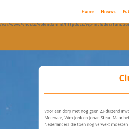
Notice
: Function _load_textdomain_just_in_time was called
incorrec
Home
Nieuws
Fot
theme running too early. Translations should be loaded at the
a
init
/var/www/vhosts/volendam.nl/httpdocs/wp-includes/functio
Cl
Voor een dorp met nog geen 23-duizend inwon
Molenaar, Wim Jonk en Johan Steur. Maar het
Nederlanders die toen nog verwekt moesten w