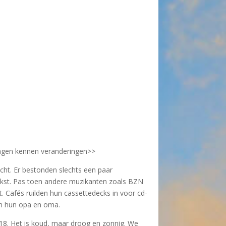
ringen kennen veranderingen>
>
acht. Er bestonden slechts een paar
ekst. Pas toen andere muzikanten zoals BZN
. Cafés ruilden hun cassettedecks in voor cd-
an hun opa en oma.
018. Het is koud, maar droog en zonnig. We