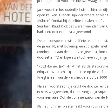
plaatsgemaakt voor een nieuwe vraag; zou 
Jack woont in het ouderlijk huis, achter de 
open keuken. Evenals zijn vier broers en vier 
Mühren’. Omdat hij dezelfde initialen heeft, k
Suurbier, Ruud Krol; dat waren vrienden van G
had ik nu ook in een villa gewoond.”
De stadionspeaker wist zelf niet van het best
de jaren ’90, met bovenop een cd-speler met kl
combinaties aan de beurt zijn geweest, komt
doorzetter: “Dan lopen we toch even bij mijn 
“Potdikkeme, Jak”, klinkt het als de stadio
erbij zit.” Waarschijnlijk doelt ze op de verf
Knegt is een van de kanshebbers op de 1000 
Na een voorstelrondje drukt de dochter eindeli
intro is weggevallen, dus de zang volgt vrijw
voor een aan. Ook de commentator van de NOS
Als het nummer plaatsmaakt voor ruis, verbreek