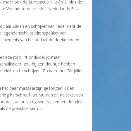
ps, maar ook de Europacup 1, 2 én 3, plus de
rste Volendammer die het Nederlands Elftal
ciale Zaken en schrijver van ‘Ieder kent de
de legendarische stadionspeaker van
chiedenis van het lied uit de doeken deed.
cieze rol blijft onduidelijk, maar
schuilkelder, zou hij een deuntje hebben
ekst op te schrijven. Zo werd het ‘Strijdlied
zou het daar massaal zijn gezongen. Toen
rlog herschreef Jan Mühren Sr. de tekst van
oetbalstadion zijn geweest, kennen de tekst.
s de jaarlijkse kermis: