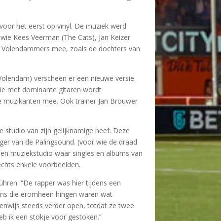
voor het eerst op vinyl. De muziek werd
wie Kees Veerman (The Cats), Jan Keizer
de Volendammers mee, zoals de dochters van
 Volendam) verscheen er een nieuwe versie.
sie met dominante gitaren wordt
 muzikanten mee. Ook trainer Jan Brouwer
 studio van zijn gelijknamige neef. Deze
er van de Palingsound. (voor wie de draad
een muziekstudio waar singles en albums van
echts enkele voorbeelden.
hren. “De rapper was hier tijdens een
ngens die eromheen hingen waren wat
enwijs steeds verder open, totdat ze twee
b ik een stokje voor gestoken.”