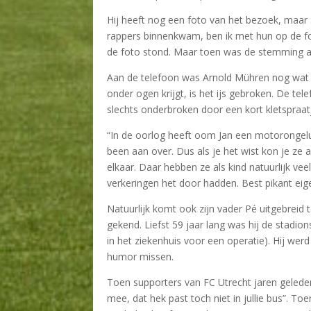
Hij heeft nog een foto van het bezoek, maar 5
rappers binnenkwam, ben ik met hun op de fo
de foto stond. Maar toen was de stemming al 
Aan de telefoon was Arnold Mühren nog wat ger
onder ogen krijgt, is het ijs gebroken. De te
slechts onderbroken door een kort kletspr
“In de oorlog heeft oom Jan een motorongeluk 
been aan over. Dus als je het wist kon je ze
elkaar. Daar hebben ze als kind natuurlijk vee
verkeringen het door hadden. Best pikant eige
Natuurlijk komt ook zijn vader Pé uitgebreid 
gekend. Liefst 59 jaar lang was hij de stadio
in het ziekenhuis voor een operatie). Hij wer
humor missen.
Toen supporters van FC Utrecht jaren gelede
mee, dat hek past toch niet in jullie bus”. T