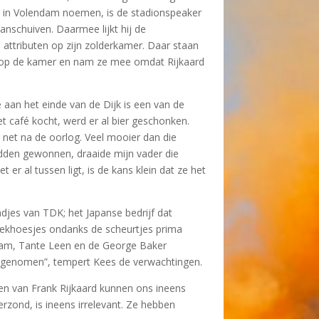
em in Volendam noemen, is de stadionspeaker
anschuiven. Daarmee lijkt hij de
 attributen op zijn zolderkamer. Daar staan
ard op de kamer en nam ze mee omdat Rijkaard
 aan het einde van de Dijk is een van de
t café kocht, werd er al bier geschonken.
n net na de oorlog. Veel mooier dan die
hadden gewonnen, draaide mijn vader die
 er al tussen ligt, is de kans klein dat ze het
andjes van TDK; het Japanse bedrijf dat
teekhoesjes ondanks de scheurtjes prima
raham, Tante Leen en de George Baker
s opgenomen”, tempert Kees de verwachtingen.
n van Frank Rijkaard kunnen ons ineens
rzond, is ineens irrelevant. Ze hebben