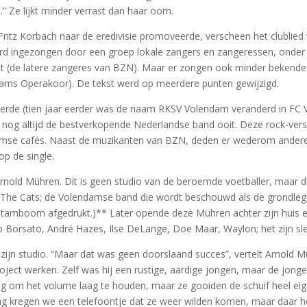
” Ze lijkt minder verrast dan haar oom.
ritz Korbach naar de eredivisie promoveerde, verscheen het clublied 
rd ingezongen door een groep lokale zangers en zangeressen, onder 
Smit (de latere zangeres van BZN). Maar er zongen ook minder beken
endams Operakoor). De tekst werd op meerdere punten gewijzigd.
 vierde (tien jaar eerder was de naam RKSV Volendam veranderd in FC
nog altijd de bestverkopende Nederlandse band ooit. Deze rock-ver
damse cafés. Naast de muzikanten van BZN, deden er wederom andere
op de single.
nold Mühren. Dit is geen studio van de beroemde voetballer, maar de
 The Cats; de Volendamse band die wordt beschouwd als de grondlegg
e stamboom afgedrukt.)** Later opende deze Mühren achter zijn huis 
Borsato, André Hazes, Ilse DeLange, Doe Maar, Waylon; het zijn sl
jn studio. “Maar dat was geen doorslaand succes”, vertelt Arnold Mü
project werken. Zelf was hij een rustige, aardige jongen, maar de jo
eg om het volume laag te houden, maar ze gooiden de schuif heel eig
g kregen we een telefoontje dat ze weer wilden komen, maar daar he