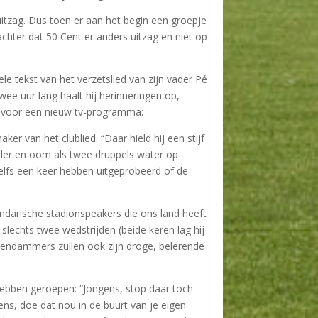
ruitzag. Dus toen er aan het begin een groepje
ter dat 50 Cent er anders uitzag en niet op
le tekst van het verzetslied van zijn vader Pé
wee uur lang haalt hij herinneringen op,
 voor een nieuw tv-programma:
r van het clublied. “Daar hield hij een stijf
ader en oom als twee druppels water op
 zelfs een keer hebben uitgeprobeerd of de
gendarische stadionspeakers die ons land heeft
slechts twee wedstrijden (beide keren lag hij
Volendammers zullen ook zijn droge, belerende
hebben geroepen: “Jongens, stop daar toch
ens, doe dat nou in de buurt van je eigen