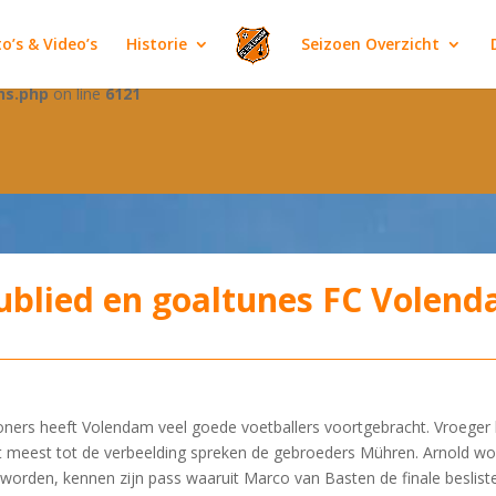
tly
. Translation loading for the
domain was triggered t
jetpack-boost
o’s & Video’s
Historie
Seizoen Overzicht
ction or later. Please see
Debugging in WordPress
for more informati
ns.php
on line
6121
ublied en goaltunes FC Volen
ers heeft Volendam veel goede voetballers voortgebracht. Vroeger ha
 meest tot de verbeelding spreken de gebroeders Mühren. Arnold won
orden, kennen zijn pass waaruit Marco van Basten de finale besliste