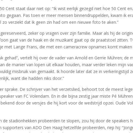
0 Cent staat daar niet op: “Ik wist eerlijk gezegd niet hoe 50 Cent e
to gegaan. Pas toen er meer mensen binnendruppelden, kwam ik erach
zo verziekt dat ik geen zin had om een nieuwe foto te aken.”
eserveerd, zeker op vragen over zijn familie. Maar als hij de origine
lefoon gaat van de haak en de muzikant gaat op de praatstoel zitten. T
aatje met Lange Frans, die met een cameracrew opnames komt maken
gehad”, vertelt hij over de vader van Arnold en Gerrie Mühren; de make
 aan de manier van lopen uit elkaar houden, maar verder leken mijn v
lvuldig misbruik van gemaakt. Ik hoorde later dat ze in verkeringstijd
nlijk, want die hadden niks door.”
ter sprake. De schrijver van het verzetslied, behoort tot de meest le
nspeaker van FC Volendam. En in die bijna zestig jaar miste Pé Mühren 
d bekend door de versjes die hij kort voor de wedstrijd opzei. Oude 
n de stadionhekken probeerden te slopen, zou hij door de speakers 
oen supporters van ADO Den Haag hetzelfde probeerden, riep hij: “Jong