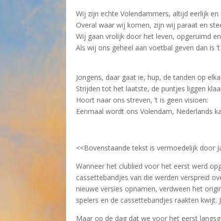
Wij zijn echte Volendammers, altijd eerlijk en 
Overal waar wij komen, zijn wij paraat en stee
Wij gaan vrolijk door het leven, opgeruimd en
Als wij ons geheel aan voetbal geven dan is ’
Jongens, daar gaat ie, hup, de tanden op elka
Strijden tot het laatste, de puntjes liggen klaa
Hoort naar ons streven, ’t is geen visioen:
Eenmaal wordt ons Volendam, Nederlands k
<<Bovenstaande tekst is vermoedelijk door Ja
Wanneer het clublied voor het eerst werd opg
cassettebandjes van die werden verspreid o
nieuwe versies opnamen, verdween het origine
spelers en de cassettebandjes raakten kwijt
Maar op de dag dat we voor het eerst langsga