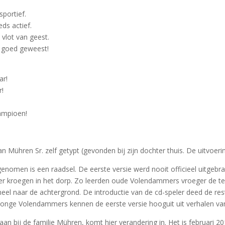
sportief.
ds actief.
 vlot van geest.
t goed geweest!
ar!
r!
ampioen!
n Mühren Sr. zelf getypt (gevonden bij zijn dochter thuis. De uitvoe
enomen is een raadsel. De eerste versie werd nooit officieel uitgebr
ver kroegen in het dorp. Zo leerden oude Volendammers vroeger de t
el naar de achtergrond. De introductie van de cd-speler deed de rest
. Jonge Volendammers kennen de eerste versie hooguit uit verhalen v
an bij de familie Mühren, komt hier verandering in. Het is februari 2