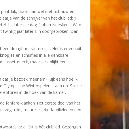
met puntdak, maar dan wel met uitbouw en
atje van de schrijver van het clublied: ‘J.
rtelt hij later die dag. “Johan Neeskens, Wim
t twintig jaar later zijn doorgebroken. Dan
t een draagbare stereo-set. Het is er een uit
 knopjes en schuifjes in alle denkbare
 cassettedeck, maar Jack blijkt een
en dat je bezoek meenam? Kijk eens hoe ik
 De Olympische Winterspelen staan op. Sjinkie
tereotoren in de hoek van de kamer.
 de fanfare-klanken. Het eerste deel van het
 zegt niks, maar kijkt zijn familieleden een
ntwoordt Jack. “Dit is hét clublied. Gezongen