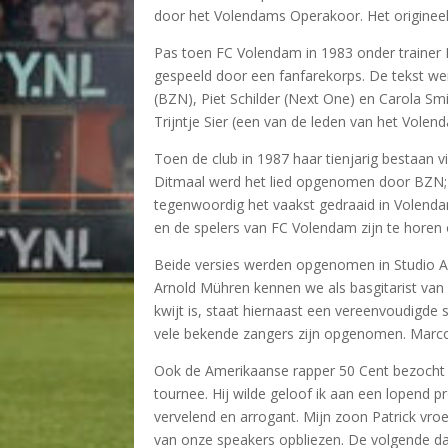
door het Volendams Operakoor. Het origineel.
Pas toen FC Volendam in 1983 onder trainer F
gespeeld door een fanfarekorps. De tekst we
(BZN), Piet Schilder (Next One) en Carola 
Trijntje Sier (een van de leden van het Vol
Toen de club in 1987 haar tienjarig bestaan
Ditmaal werd het lied opgenomen door BZN; 
tegenwoordig het vaakst gedraaid in Volen
en de spelers van FC Volendam zijn te horen 
Beide versies werden opgenomen in Studio Ar
Arnold Mühren kennen we als basgitarist van
kwijt is, staat hiernaast een vereenvoudigd
vele bekende zangers zijn opgenomen. Marco 
Ook de Amerikaanse rapper 50 Cent bezocht zi
tournee. Hij wilde geloof ik aan een lopend 
vervelend en arrogant. Mijn zoon Patrick vro
van onze speakers opbliezen. De volgende da