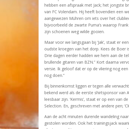
hebben een afspraak met Jack; het jongste br
van FC Volendam. Hij heeft bovendien een wek
aangewezen Mühren om iets over het clublied 
bijvoorbeeld de zwarte Puma’s waarop Frank 
zijn schoenen weg wilde gooien.
Maar voor we langsgaan bij ‘Jak’, staat er e
oudste kroegen van het dorp. Kees de Boer is 
Drie dagen eerder hadden we hem aan de telefo
brullende gitaren van BZN.” Kort daarna vervo
versie. Ik geloof dat er op de vliering nog ee
nog doen.”
Bij binnenkomst liggen er tegen alle verwacht
bekend werd als de eerste shirtsponsor van 
leesbaar zijn. ‘Kermis’, staat er op een van
Selection. En, geschreven met andere pen; ‘C
Aan de acht minuten durende wandeling naar
gestolen worden. Ook het trainingsjack waari