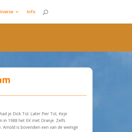
oo early. This is usually an indicator for some code in the plugin or
Diverse
Info
on. (This message was added in version 6.7.0.) in
dam
d je Dick Tol. Later Pier Tol, Keje
 in 1988 het EK met Oranje. Zelfs
. Arnold is bovendien een van de weinige