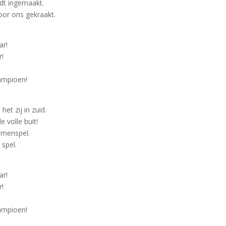
rdt ingemaakt.
oor ons gekraakt.
ar!
r!
ampioen!
het zij in zuid.
e volle buit!
amenspel.
 spel.
ar!
r!
ampioen!