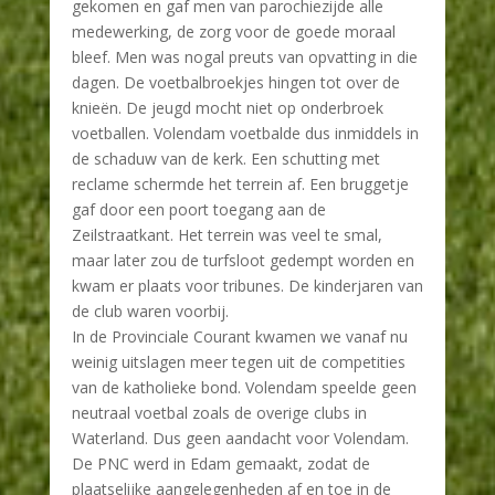
gekomen en gaf men van parochiezijde alle
medewerking, de zorg voor de goede moraal
bleef. Men was nogal preuts van opvatting in die
dagen. De voetbalbroekjes hingen tot over de
knieën. De jeugd mocht niet op onderbroek
voetballen. Volendam voetbalde dus inmiddels in
de schaduw van de kerk. Een schutting met
reclame schermde het terrein af. Een bruggetje
gaf door een poort toegang aan de
Zeilstraatkant. Het terrein was veel te smal,
maar later zou de turfsloot gedempt worden en
kwam er plaats voor tribunes. De kinderjaren van
de club waren voorbij.
In de Provinciale Courant kwamen we vanaf nu
weinig uitslagen meer tegen uit de competities
van de katholieke bond. Volendam speelde geen
neutraal voetbal zoals de overige clubs in
Waterland. Dus geen aandacht voor Volendam.
De PNC werd in Edam gemaakt, zodat de
plaatselijke aangelegenheden af en toe in de