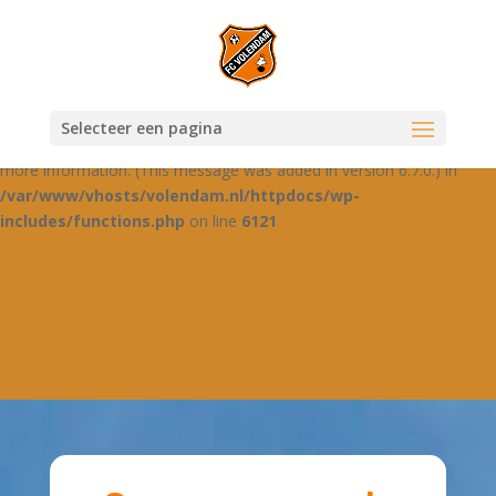
Notice
: Function _load_textdomain_just_in_time was called
incorrectly
. Translation loading for the
domain was
jetpack-boost
triggered too early. This is usually an indicator for some code in the
plugin or theme running too early. Translations should be loaded at
Selecteer een pagina
the
action or later. Please see
Debugging in WordPress
for
init
more information. (This message was added in version 6.7.0.) in
/var/www/vhosts/volendam.nl/httpdocs/wp-
includes/functions.php
on line
6121