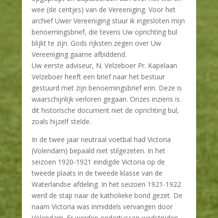
wee (de centjes) van de Vereeniging. Voor het
archief Uwer Vereeniging stuur ik ingesloten mijn
benoemingsbrief, die tevens Uw oprichting bul
blijkt te zijn. Gods rijksten zegen over Uw
Vereeniging gaarne afbiddend.
Uw eerste adviseur, N. Velzeboer Pr. Kapelaan
Velzeboer heeft een brief naar het bestuur
gestuurd met zijn benoemingsbrief erin. Deze is
waarschijnlijk verloren gegaan. Onzes inziens is
dit historische document niet de oprichting bul,
zoals hijzelf stelde.
In de twee jaar neutraal voetbal had Victoria
(Volendam) bepaald niet stilgezeten. In het
seizoen 1920-1921 eindigde Victoria op de
tweede plaats in de tweede klasse van de
Waterlandse afdeling. In het seizoen 1921-1922
werd de stap naar de katholieke bond gezet. De
naam Victoria was inmiddels vervangen door
Volendam. Er werden ondertussen wedstrijden