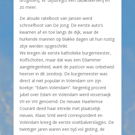
drogisterij, W. Gijsbregts een tabakskerverij en
zo meer.
De aloude ratelboot van Jansen werd
schroefboot van De Jong. De eerste auto’s
kwamen af en toe langs de dijk, waar de
hurkende mannen op blakke dagen uit hun rustig
zitje werden opgeschrikt.
We kregen de eerste katholieke burgemeester,
Kolfschoten, maar dat was een Edammer
aangelegenheid, want de pastoor was onbetwist
heerser in dit zeedorp. De burgemeester was
direct al niet populair in Volendam om zijn
boekje: “Edam-Volendam”. Negentig procent
jubel over Edam en Volendam werd visserswijk
VII en VIII genoemd. De nieuwe Haarlemse
Courant deed haar intrede met plaatselijk
nieuws. Klaas Smit werd correspondent en
Volendam kreeg de eerste voetbalverslagjes. De
twintiger jaren waren een tijd vol gisting, de