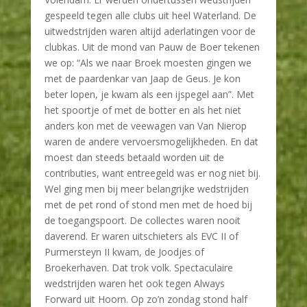
gespeeld tegen alle clubs uit heel Waterland. De
uitwedstrijden waren altijd aderlatingen voor de
clubkas. Uit de mond van Pauw de Boer tekenen
we op: “Als we naar Broek moesten gingen we
met de paardenkar van Jaap de Geus. Je kon
beter lopen, je kwam als een ijspegel aan”. Met
het spoortje of met de botter en als het niet
anders kon met de veewagen van Van Nierop
waren de andere vervoersmogelijkheden. En dat
moest dan steeds betaald worden uit de
contributies, want entreegeld was er nog niet bij.
Wel ging men bij meer belangrijke wedstrijden
met de pet rond of stond men met de hoed bij
de toegangspoort. De collectes waren nooit
daverend. Er waren uitschieters als EVC II of
Purmersteyn II kwam, de Joodjes of
Broekerhaven. Dat trok volk. Spectaculaire
wedstrijden waren het ook tegen Always
Forward uit Hoorn. Op zo’n zondag stond half