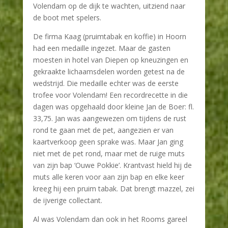
Volendam op de dijk te wachten, uitziend naar
de boot met spelers.
De firma Kaag (pruimtabak en koffie) in Hoorn
had een medaille ingezet. Maar de gasten
moesten in hotel van Diepen op kneuzingen en
gekraakte lichaamsdelen worden getest na de
wedstrijd. Die medaille echter was de eerste
trofee voor Volendam! Een recordrecette in die
dagen was opgehaald door kleine Jan de Boer: fl.
33,75. Jan was aangewezen om tijdens de rust
rond te gaan met de pet, aangezien er van
kaartverkoop geen sprake was. Maar Jan ging
niet met de pet rond, maar met de ruige muts
van zijn bap ‘Ouwe Pokkie’. Krantvast hield hij de
muts alle keren voor aan zijn bap en elke keer
kreeg hij een pruim tabak. Dat brengt mazzel, zei
de ijverige collectant.
Al was Volendam dan ook in het Rooms gareel