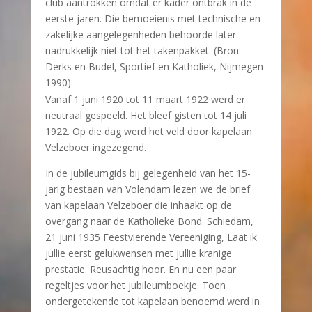
club aantrokken omdat er kader ontbrak in de
eerste jaren. Die bemoeienis met technische en
zakelijke aangelegenheden behoorde later
nadrukkelijk niet tot het takenpakket. (Bron:
Derks en Budel, Sportief en Katholiek, Nijmegen
1990).
Vanaf 1 juni 1920 tot 11 maart 1922 werd er
neutraal gespeeld. Het bleef gisten tot 14 juli
1922. Op die dag werd het veld door kapelaan
Velzeboer ingezegend.
In de jubileumgids bij gelegenheid van het 15-
jarig bestaan van Volendam lezen we de brief
van kapelaan Velzeboer die inhaakt op de
overgang naar de Katholieke Bond. Schiedam,
21 juni 1935 Feestvierende Vereeniging, Laat ik
jullie eerst gelukwensen met jullie kranige
prestatie. Reusachtig hoor. En nu een paar
regeltjes voor het jubileumboekje. Toen
ondergetekende tot kapelaan benoemd werd in