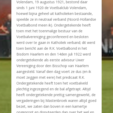
Volendam, 19 augustus 1921, bestond daar
sinds 1 juni 1920 de Voetbalclub Volendam,
hoewel bijna geheel uit katholieken bestaande,
speelde ze in neutraal verband (Noord-Hollandse
Voetbalbond meen ik). Ondergetekende heeft
toen met het toenmalige bestuur van de
Voetbalvereniging geconfereerd en besloten
werd over te gaan in Katholiek verband; dit werd
toen bericht aan de R.K. Voetbalbond in het
Bisdom Haarlem en den 14den juli 1922 werd
ondergetekende als eerste adviseur Uwer
Vereeniging door den Bisschop van Haarlem
aangesteld. Vanaf dien dag voert ze dus (en ik
moet zeggen met eere) het predicaat R.K.
Ondergetekende heeft toen het voetbalveld
plechtig ingezegend en de bal afgetrapt. Altijd
heeft ondergetekende prettig samengewerkt, de
vergaderingen bij Mastenbroek waren altijd goed
bezet, we zaten dan boven in een kamertje
opgepropt en disputeerden dan over het wel en