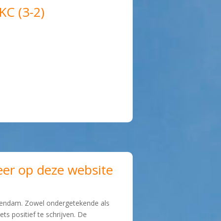
C (3-2)
eer op deze website
volendam. Zowel ondergetekende als
ts positief te schrijven. De