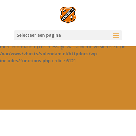
Notice
: Function _load_textdomain_just_in_time was called
incorrectly
. Translation loading for the
domain was
jetpack-boost
triggered too early. This is usually an indicator for some code in the
plugin or theme running too early. Translations should be loaded at
Selecteer een pagina
the
action or later. Please see
Debugging in WordPress
for
init
more information. (This message was added in version 6.7.0.) in
/var/www/vhosts/volendam.nl/httpdocs/wp-
includes/functions.php
on line
6121