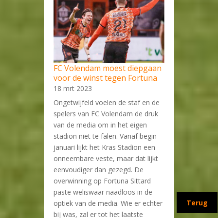
FC Volendam moest diepgaan
voor de winst tegen Fortuna
18 mrt 2023
Ongetwijfeld voelen de staf en de
spelers van FC Volendam de druk
van de media om in het eigen
stadion niet te falen. Vanaf begin
januari lijkt het Kras Stadion een
onneembare veste, maar dat lijkt
eenvoudiger dan gezegd. De
overwinning op Fortuna Sittard
paste weliswaar naadloos in de
Terug
optiek van de media. Wie er echter
bij was, zal er tot het laatste