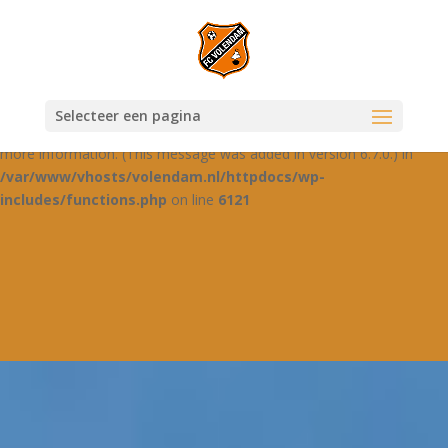
Notice
: Function _load_textdomain_just_in_time was called
incorrectly
. Translation loading for the
domain was
jetpack-boost
triggered too early. This is usually an indicator for some code in the
plugin or theme running too early. Translations should be loaded at
Selecteer een pagina
the
action or later. Please see
Debugging in WordPress
for
init
more information. (This message was added in version 6.7.0.) in
/var/www/vhosts/volendam.nl/httpdocs/wp-
includes/functions.php
on line
6121